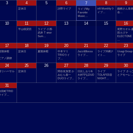
3
4
5
6
8
9
7
定休日
詩野ライブ
irifi Monthlyラ
鋤柄さん発
ライブMy
イブ…
会…
Favorite
Music…
10
11
12
13
14
15
16
平山様貸切
ライブ 小濱-
尾野カオル 
武井 T enor
田カズヤ
Sum…
ELECTONE
…
17
18
19
20
21
22
23
夏期休暇
定休日
夏期休暇
中本マリ
Jazz&Bossa
ライブ沖縄ナ
Usagi Group
TRIOライ
ライブ…
イト…
ライブ
ピアノ調律
ブ…
24
25
26
27
28
29
30
昼リハーサル
定休日
関谷友加里 か
日比しおり&
ライブ
ライブ さっ
みむら泰一
大村守弘DUO
TOLAFES音
とアモーレ
DUOライブ…
ライブ…
NIGHT…
31
寺田町TRIO
ライブ…