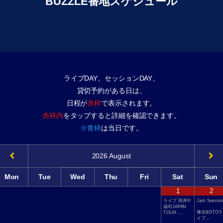
BUZZLE番地スケジュール
ライブDAY、セッションDAY、
貸切予約がある日は、
日程が
赤枠
で表示されます。
赤枠内
をタップすると詳細を確認できます。
※青枠
は当日です。
2026
August
Mon
Tue
Wed
Thu
Fri
Sat
Sun
1
2
ライブ 田井中
Jam Session
福司JAPAN
琳佳&GTOラ
TOUR …
イブ…