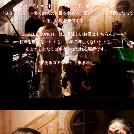
「ＢＵＺＺ」＝ざわつく。噂になる。酔っていい気分。
「ＢＵＺＺる」＝多くの人の注目を集める。流行ってる。話題になって
る。話題を発信する。
「BUZZLE BUNCH」は、美味しいお酒はもちろん、
お酒を飲まないヒトも、音楽に詳しくないヒトも、
あますことなくゴキゲンになれる場所です。
愛あるゴキゲンビト集まれ！