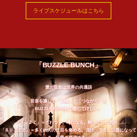
ライブスケジュールはこちら
「BUZZLE BUNCH」
愛と音楽は世界の共通語
音楽を通して「ご縁」と「つながり」を
BUZZLE BUNCHで感じてほしい。
「ＢＵＺＺ」＝ざわつく。噂になる。酔っていい気分。
「ＢＵＺＺる」＝多くの人の注目を集める。流行ってる。話題になって