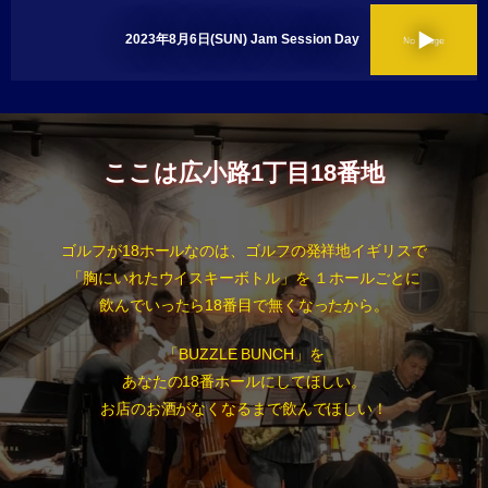
2023年8月6日(SUN) Jam Session Day
ここは広小路1丁目18番地
ゴルフが18ホールなのは、ゴルフの発祥地イギリスで
「胸にいれたウイスキーボトル」を １ホールごとに
飲んでいったら18番目で無くなったから。
「BUZZLE BUNCH」を
あなたの18番ホールにしてほしい。
お店のお酒がなくなるまで飲んでほしい！