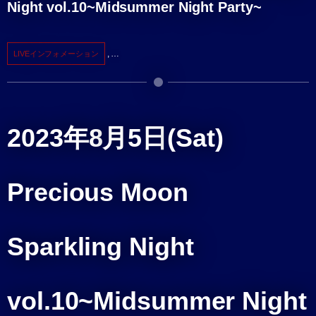
Night vol.10~Midsummer Night Party~
, …
LIVEインフォメーション
2023年8
月5日
(Sat)
Precious Moon
Sparkling Night
vol.10~Midsummer Night