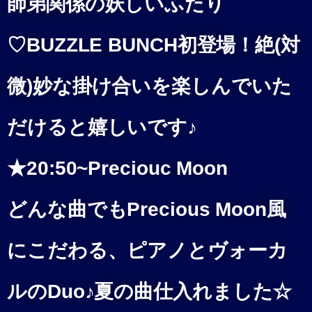
師弟関係の妖しいふたり
♡BUZZLE BUNCH初登場！絶(対
微)妙な掛け合いを楽しんでいた
だけると嬉しいです♪
★20:50
~Preciouc Moon
どんな曲でもPrecious Moon風
にこだわる、ピアノとヴォーカ
ルのDuo♪夏の曲仕入れました☆