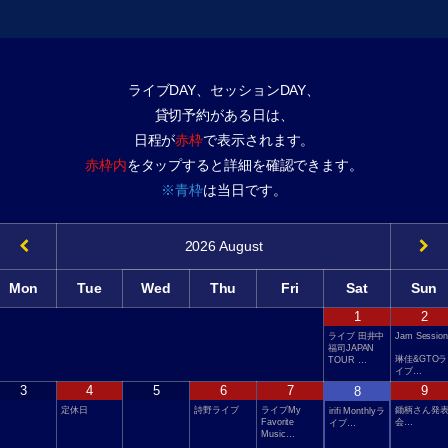
ライブDAY、セッションDAY、
貸切予約がある日は、
日程が
赤枠
で表示されます。
赤枠内
をタップすると詳細を確認できます。
※青枠
は当日です。
2026
August
Mon
Tue
Wed
Thu
Fri
Sat
Sun
1
2
ライブ 田井中
Jam Session
福司JAPAN
琳佳&GTOラ
TOUR …
イブ…
3
4
5
6
7
9
8
定休日
詩野ライブ
ライブMy
鋤柄さん発
irifi Monthlyラ
Favorite
会…
イブ…
Music…