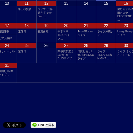
10
11
12
13
14
15
16
平山様貸切
ライブ 小濱-
尾野カオル 
武井 T enor
田カズヤ
Sum…
ELECTONE
…
17
18
19
20
21
22
23
夏期休暇
定休日
夏期休暇
中本マリ
Jazz&Bossa
ライブ沖縄ナ
Usagi Group
TRIOライ
ライブ…
イト…
ライブ
ピアノ調律
ブ…
24
25
26
27
28
29
30
昼リハーサル
定休日
関谷友加里 か
日比しおり&
ライブ
ライブ さっ
みむら泰一
大村守弘DUO
TOLAFES音
とアモーレ
DUOライブ…
ライブ…
NIGHT…
31
寺田町TRIO
ライブ…