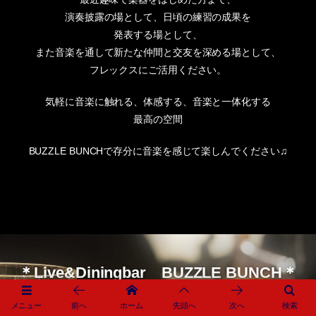
演奏披露の場として、日頃の練習の成果を
発表する場として、
また音楽を通して新たな仲間と交友を深める場として、
フレックスにご活用ください。
気軽に音楽に触れる、体感する、音楽と一体化する
最高の空間
BUZZLE BUNCHで存分に音楽を感じて楽しんでください♫
＊Live&Diningbar BUZZLE BUNCH＊
メニュー
前へ
ホーム
先頭へ
次へ
検索