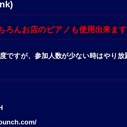
ink)
もちろんお店のピアノも使用出来ま
程度ですが、参加人数が少ない時はやり放
H
-bunch.com/