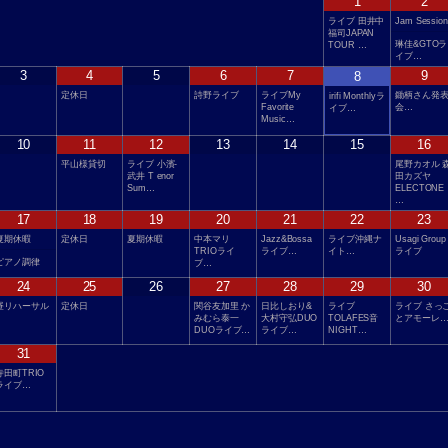
1
2
ライブ 田井中
Jam Session
福司JAPAN
琳佳&GTOラ
TOUR …
イブ…
3
4
5
6
7
9
8
定休日
詩野ライブ
ライブMy
鋤柄さん発
irifi Monthlyラ
Favorite
会…
イブ…
Music…
10
11
12
13
14
15
16
平山様貸切
ライブ 小濱-
尾野カオル 
武井 T enor
田カズヤ
Sum…
ELECTONE
…
17
18
19
20
21
22
23
夏期休暇
定休日
夏期休暇
中本マリ
Jazz&Bossa
ライブ沖縄ナ
Usagi Group
TRIOライ
ライブ…
イト…
ライブ
ピアノ調律
ブ…
24
25
26
27
28
29
30
昼リハーサル
定休日
関谷友加里 か
日比しおり&
ライブ
ライブ さっ
みむら泰一
大村守弘DUO
TOLAFES音
とアモーレ
DUOライブ…
ライブ…
NIGHT…
31
寺田町TRIO
ライブ…