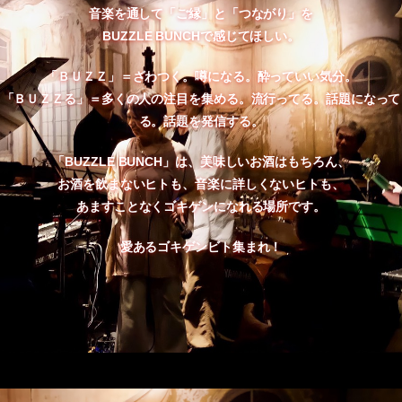
音楽を通して「ご縁」と「つながり」を
BUZZLE BUNCHで感じてほしい。
「ＢＵＺＺ」＝ざわつく。噂になる。酔っていい気分。
「ＢＵＺＺる」＝多くの人の注目を集める。流行ってる。話題になって
る。話題を発信する。
「BUZZLE BUNCH」は、美味しいお酒はもちろん、
お酒を飲まないヒトも、音楽に詳しくないヒトも、
あますことなくゴキゲンになれる場所です。
愛あるゴキゲンビト集まれ！