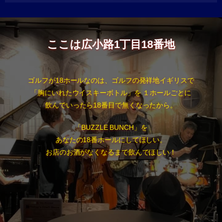
ここは広小路1丁目18番地
ゴルフが18ホールなのは、ゴルフの発祥地イギリスで
「胸にいれたウイスキーボトル」を １ホールごとに
飲んでいったら18番目で無くなったから。
「BUZZLE BUNCH」を
あなたの18番ホールにしてほしい。
お店のお酒がなくなるまで飲んでほしい！