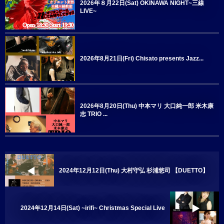
2026年８月22日(Sat) OKINAWA NIGHT~三線
LIVE~
2026年8月21日(Fri) Chisato presents Jazz...
2026年8月20日(Thu) 中本マリ 大口純一郎 米木康
志 TRIO ...
2024年12月12日(Thu) 大村守弘 杉浦悠司 【DUETTO】
2024年12月14日(Sat) ~irifi~ Christmas Special Live