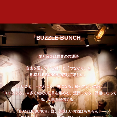
「BUZZLE BUNCH」
愛と音楽は世界の共通語
音楽を通して「ご縁」と「つながり」を
BUZZLE BUNCHで感じてほしい。
「ＢＵＺＺ」＝ざわつく。噂になる。酔っていい気分。
「ＢＵＺＺる」＝多くの人の注目を集める。流行ってる。話題になって
る。話題を発信する。
「BUZZLE BUNCH」は、美味しいお酒はもちろん、