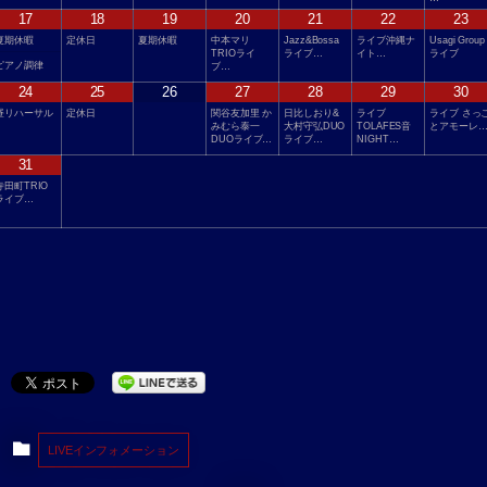
17
18
19
20
21
22
23
夏期休暇
定休日
夏期休暇
中本マリ
Jazz&Bossa
ライブ沖縄ナ
Usagi Group
TRIOライ
ライブ…
イト…
ライブ
ピアノ調律
ブ…
24
25
26
27
28
29
30
昼リハーサル
定休日
関谷友加里 か
日比しおり&
ライブ
ライブ さっ
みむら泰一
大村守弘DUO
TOLAFES音
とアモーレ
DUOライブ…
ライブ…
NIGHT…
31
寺田町TRIO
ライブ…
LIVEインフォメーション