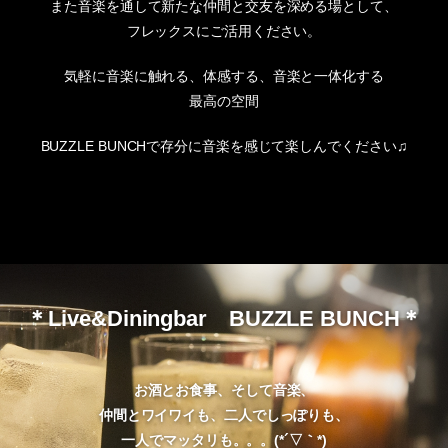
また音楽を通して新たな仲間と交友を深める場として、
フレックスにご活用ください。
気軽に音楽に触れる、体感する、音楽と一体化する
最高の空間
BUZZLE BUNCHで存分に音楽を感じて楽しんでください♫
＊Live&Diningbar BUZZLE BUNCH＊
お酒とお食事、そして音楽、
仲間とワイワイも、二人でしっぽりも、
一人でマッタリも。。。(*´▽｀*)