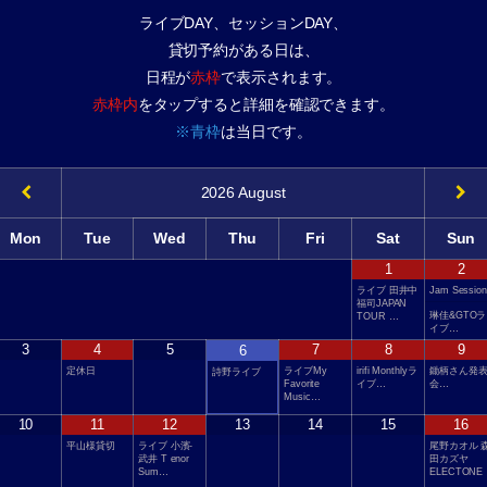
ライブDAY、セッションDAY、
貸切予約がある日は、
日程が
赤枠
で表示されます。
赤枠内
をタップすると詳細を確認できます。
※青枠
は当日です。
2026
August
Mon
Tue
Wed
Thu
Fri
Sat
Sun
1
2
ライブ 田井中
Jam Session
福司JAPAN
琳佳&GTOラ
TOUR …
イブ…
3
4
5
7
8
9
6
定休日
ライブMy
irifi Monthlyラ
鋤柄さん発
詩野ライブ
Favorite
イブ…
会…
Music…
10
11
12
13
14
15
16
平山様貸切
ライブ 小濱-
尾野カオル 
武井 T enor
田カズヤ
Sum…
ELECTONE
…