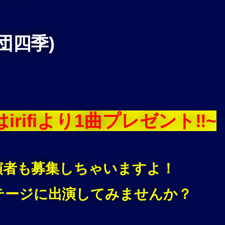
団四季)
rifiより1曲プレゼント‼~
演者も募集しちゃいますよ！
CHのステージに出演してみませんか？