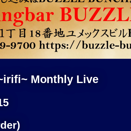
irifi~ Monthly Live
15
der)