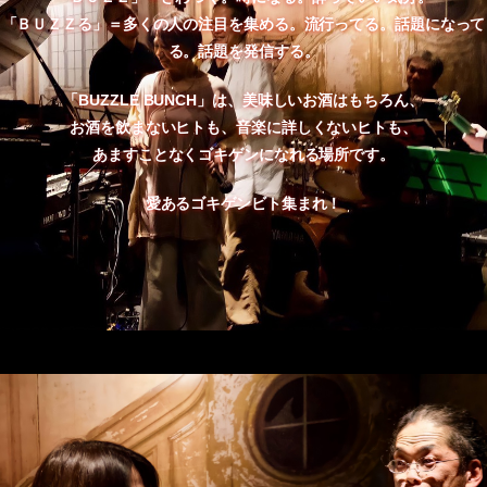
「ＢＵＺＺる」＝多くの人の注目を集める。流行ってる。話題になって
る。話題を発信する。
「BUZZLE BUNCH」は、美味しいお酒はもちろん、
お酒を飲まないヒトも、音楽に詳しくないヒトも、
あますことなくゴキゲンになれる場所です。
愛あるゴキゲンビト集まれ！