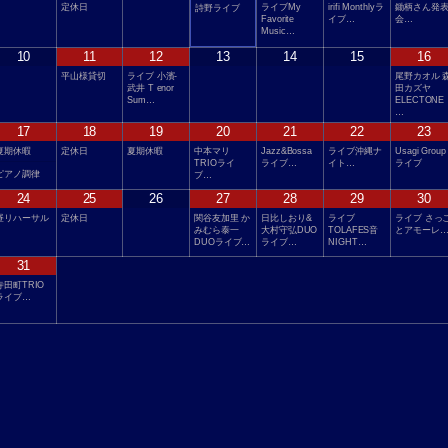
定休日
ライブMy
irifi Monthlyラ
鋤柄さん発
詩野ライブ
Favorite
イブ…
会…
Music…
10
11
12
13
14
15
16
平山様貸切
ライブ 小濱-
尾野カオル 
武井 T enor
田カズヤ
Sum…
ELECTONE
…
17
18
19
20
21
22
23
夏期休暇
定休日
夏期休暇
中本マリ
Jazz&Bossa
ライブ沖縄ナ
Usagi Group
TRIOライ
ライブ…
イト…
ライブ
ピアノ調律
ブ…
24
25
26
27
28
29
30
昼リハーサル
定休日
関谷友加里 か
日比しおり&
ライブ
ライブ さっ
みむら泰一
大村守弘DUO
TOLAFES音
とアモーレ
DUOライブ…
ライブ…
NIGHT…
31
寺田町TRIO
ライブ…