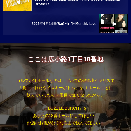
Brothers
2025年6月14日(Sat) ~irifi~ Monthly Live
ここは広小路1丁目18番地
ゴルフが18ホールなのは、ゴルフの発祥地イギリスで
「胸にいれたウイスキーボトル」を １ホールごとに
飲んでいったら18番目で無くなったから。
「BUZZLE BUNCH」を
あなたの18番ホールにしてほしい。
お店のお酒がなくなるまで飲んでほしい！