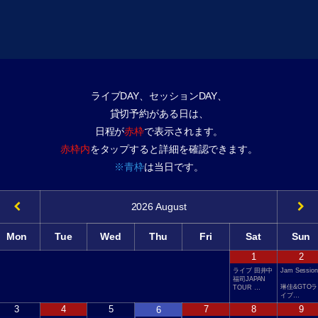
ライブDAY、セッションDAY、
貸切予約がある日は、
日程が
赤枠
で表示されます。
赤枠内
をタップすると詳細を確認できます。
※青枠
は当日です。
2026
August
Mon
Tue
Wed
Thu
Fri
Sat
Sun
1
2
ライブ 田井中
Jam Session
福司JAPAN
琳佳&GTOラ
TOUR …
イブ…
3
4
5
7
8
9
6