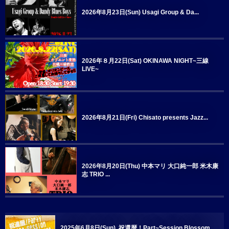
2026年8月23日(Sun) Usagi Group & Da...
2026年８月22日(Sat) OKINAWA NIGHT~三線
LIVE~
2026年8月21日(Fri) Chisato presents Jazz...
2026年8月20日(Thu) 中本マリ 大口純一郎 米木康
志 TRIO ...
2025年6月8日(Sun) 祝還暦！Part~Session Blossom