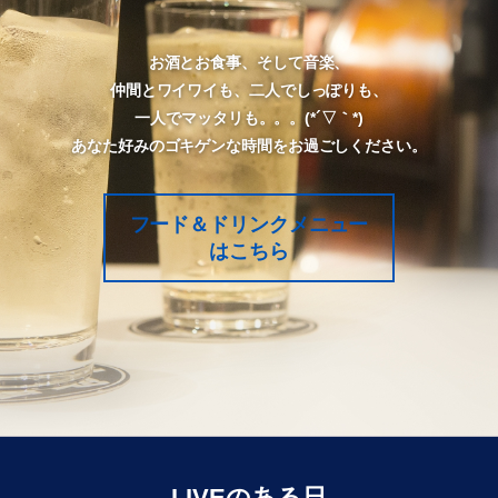
お酒とお食事、そして音楽、
仲間とワイワイも、二人でしっぽりも、
一人でマッタリも。。。(*´▽｀*)
あなた好みのゴキゲンな時間をお過ごしください。
フード＆ドリンクメニュー
はこちら
LIVEのある日