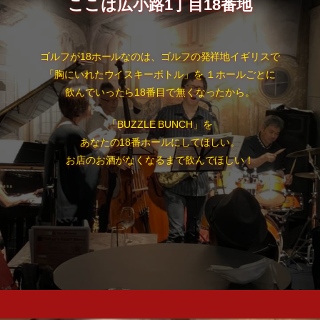
ここは広小路1丁目18番地
ゴルフが18ホールなのは、ゴルフの発祥地イギリスで
「胸にいれたウイスキーボトル」を １ホールごとに
飲んでいったら18番目で無くなったから。
「BUZZLE BUNCH」を
あなたの18番ホールにしてほしい。
お店のお酒がなくなるまで飲んでほしい！