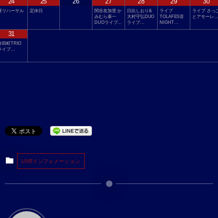
24
25
26
27
28
29
30
昼リハーサル
定休日
関谷友加里 か
日比しおり&
ライブ
ライブ さっ
みむら泰一
大村守弘DUO
TOLAFES音
とアモーレ
DUOライブ…
ライブ…
NIGHT…
31
寺田町TRIO
ライブ…
LIVEインフォメーション