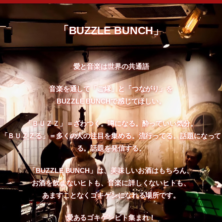
「BUZZLE BUNCH」
愛と音楽は世界の共通語
音楽を通して「ご縁」と「つながり」を
BUZZLE BUNCHで感じてほしい。
「ＢＵＺＺ」＝ざわつく。噂になる。酔っていい気分。
「ＢＵＺＺる」＝多くの人の注目を集める。流行ってる。話題になって
る。話題を発信する。
「BUZZLE BUNCH」は、美味しいお酒はもちろん、
お酒を飲まないヒトも、音楽に詳しくないヒトも、
あますことなくゴキゲンになれる場所です。
愛あるゴキゲンビト集まれ！