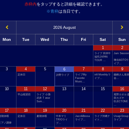
赤枠内
をタップすると詳細を確認できます。
※青枠
は当日です。
2026
August
Mon
Tue
Wed
Thu
Fri
Sat
Sun
1
2
ライブ 田井中
Jam Session
福司JAPAN
琳佳&GTOラ
TOUR …
イブ…
3
4
5
7
8
9
6
定休日
ライブMy
irifi Monthlyラ
鋤柄さん発
詩野ライブ
Favorite
イブ…
会…
Music…
10
11
12
13
14
15
16
平山様貸切
ライブ 小濱-
尾野カオル 
武井 T enor
田カズヤ
Sum…
ELECTONE
…
17
18
19
20
21
22
23
夏期休暇
定休日
夏期休暇
中本マリ
Jazz&Bossa
ライブ沖縄ナ
Usagi Group
TRIOライ
ライブ…
イト…
ライブ
ピアノ調律
ブ…