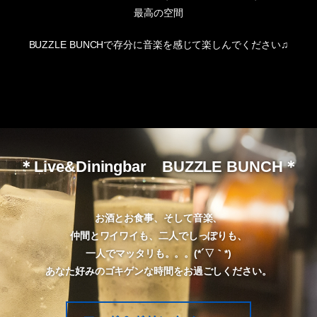
最高の空間
BUZZLE BUNCHで存分に音楽を感じて楽しんでください♫
＊Live&Diningbar BUZZLE BUNCH＊
お酒とお食事、そして音楽、
仲間とワイワイも、二人でしっぽりも、
一人でマッタリも。。。(*´▽｀*)
あなた好みのゴキゲンな時間をお過ごしください。