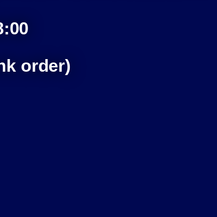
8:00
k order)