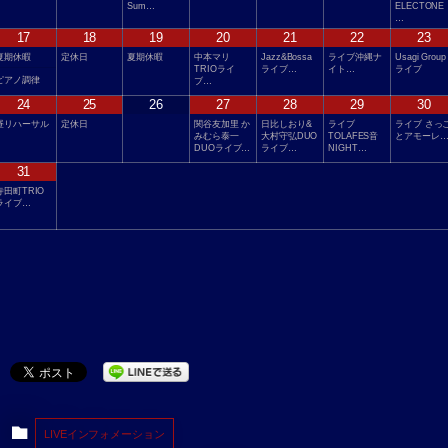
Sum…
ELECTONE
…
17
18
19
20
21
22
23
夏期休暇
定休日
夏期休暇
中本マリ
Jazz&Bossa
ライブ沖縄ナ
Usagi Group
TRIOライ
ライブ…
イト…
ライブ
ピアノ調律
ブ…
24
25
26
27
28
29
30
昼リハーサル
定休日
関谷友加里 か
日比しおり&
ライブ
ライブ さっ
みむら泰一
大村守弘DUO
TOLAFES音
とアモーレ
DUOライブ…
ライブ…
NIGHT…
31
寺田町TRIO
ライブ…
LIVEインフォメーション