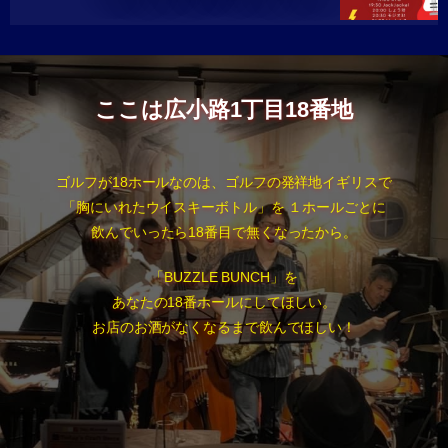
ここは広小路1丁目18番地
ゴルフが18ホールなのは、ゴルフの発祥地イギリスで
「胸にいれたウイスキーボトル」を １ホールごとに
飲んでいったら18番目で無くなったから。
「BUZZLE BUNCH」を
あなたの18番ホールにしてほしい。
お店のお酒がなくなるまで飲んでほしい！