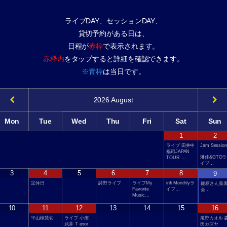
ライブDAY、セッションDAY、
貸切予約がある日は、
日程が
赤枠
で表示されます。
赤枠内
をタップすると詳細を確認できます。
※青枠
は当日です。
2026
August
Mon
Tue
Wed
Thu
Fri
Sat
Sun
1
2
ライブ 田井中
Jam Session
福司JAPAN
琳佳&GTOラ
TOUR …
イブ…
3
4
5
6
7
8
9
定休日
詩野ライブ
ライブMy
irifi Monthlyラ
鋤柄さん発
Favorite
イブ…
会…
Music…
10
11
12
13
14
15
16
平山様貸切
ライブ 小濱-
尾野カオル 
武井 T enor
田カズヤ