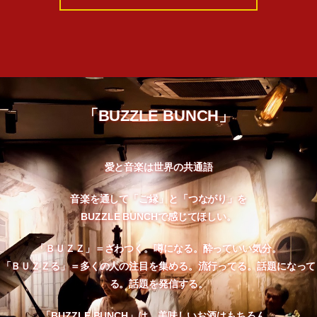
「BUZZLE BUNCH」
愛と音楽は世界の共通語
音楽を通して「ご縁」と「つながり」を
BUZZLE BUNCHで感じてほしい。
「ＢＵＺＺ」＝ざわつく。噂になる。酔っていい気分。
「ＢＵＺＺる」＝多くの人の注目を集める。流行ってる。話題になって
る。話題を発信する。
「BUZZLE BUNCH」は、美味しいお酒はもちろん、