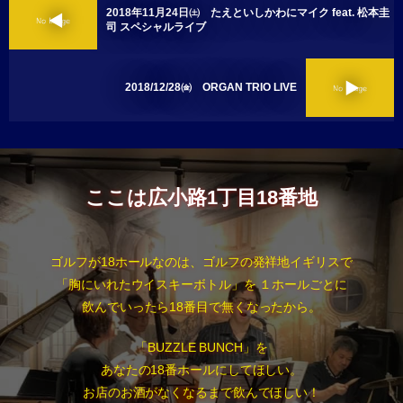
2018年11月24日㈯ たえといしかわにマイク feat. 松本圭
司 スペシャルライブ
2018/12/28㈮ ORGAN TRIO LIVE
ここは広小路1丁目18番地
ゴルフが18ホールなのは、ゴルフの発祥地イギリスで
「胸にいれたウイスキーボトル」を １ホールごとに
飲んでいったら18番目で無くなったから。
「BUZZLE BUNCH」を
あなたの18番ホールにしてほしい。
お店のお酒がなくなるまで飲んでほしい！