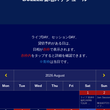
ライブDAY、セッションDAY、
貸切予約がある日は、
日程が
赤枠
で表示されます。
赤枠内
をタップすると詳細を確認できます。
※青枠
は当日です。
2026
August
Mon
Tue
Wed
Thu
Fri
Sat
Sun
1
2
ライブ 田井中
Jam Session
福司JAPAN
琳佳&GTOラ
TOUR …
イブ…