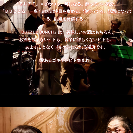
「ＢＵＺＺ」＝ざわつく。噂になる。酔っていい気分。
「ＢＵＺＺる」＝多くの人の注目を集める。流行ってる。話題になって
る。話題を発信する。
「BUZZLE BUNCH」は、美味しいお酒はもちろん、
お酒を飲まないヒトも、音楽に詳しくないヒトも、
あますことなくゴキゲンになれる場所です。
愛あるゴキゲンビト集まれ！