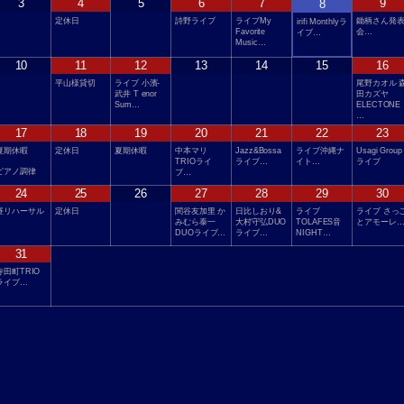
3
4
5
6
7
9
8
定休日
詩野ライブ
ライブMy
鋤柄さん発
irifi Monthlyラ
Favorite
会…
イブ…
Music…
10
11
12
13
14
15
16
平山様貸切
ライブ 小濱-
尾野カオル 
武井 T enor
田カズヤ
Sum…
ELECTONE
…
17
18
19
20
21
22
23
夏期休暇
定休日
夏期休暇
中本マリ
Jazz&Bossa
ライブ沖縄ナ
Usagi Group
TRIOライ
ライブ…
イト…
ライブ
ピアノ調律
ブ…
24
25
26
27
28
29
30
昼リハーサル
定休日
関谷友加里 か
日比しおり&
ライブ
ライブ さっ
みむら泰一
大村守弘DUO
TOLAFES音
とアモーレ
DUOライブ…
ライブ…
NIGHT…
31
寺田町TRIO
ライブ…