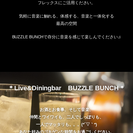
フレックスにご活用ください。
気軽に音楽に触れる、体感する、音楽と一体化する
最高の空間
BUZZLE BUNCHで存分に音楽を感じて楽しんでください♫
＊Live&Diningbar BUZZLE BUNCH＊
お酒とお食事、そして音楽、
仲間とワイワイも、二人でしっぽりも、
一人でマッタリも。。。(*´▽｀*)
あなた好みのゴキゲンな時間をお過ごしください。