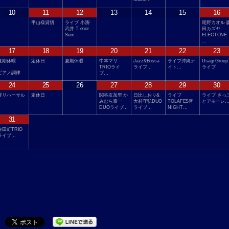
10
11
12
13
14
15
16
平山様貸切
ライブ 小濱-
尾野カオル 
武井 T enor
田カズヤ
Sum…
ELECTONE
…
17
18
19
20
21
22
23
夏期休暇
定休日
夏期休暇
中本マリ
Jazz&Bossa
ライブ沖縄ナ
Usagi Group
TRIOライ
ライブ…
イト…
ライブ
ピアノ調律
ブ…
24
25
26
27
28
29
30
昼リハーサル
定休日
関谷友加里 か
日比しおり&
ライブ
ライブ さっ
みむら泰一
大村守弘DUO
TOLAFES音
とアモーレ
DUOライブ…
ライブ…
NIGHT…
31
寺田町TRIO
ライブ…