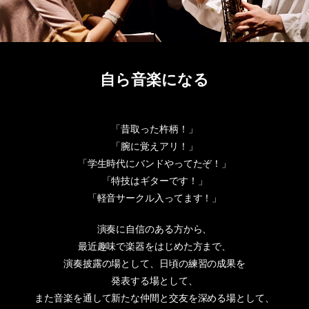
自ら音楽になる
「昔取った杵柄！」
「腕に覚えアリ！」
「学生時代にバンドやってたぞ！」
「特技はギターです！」
「軽音サークル入ってます！」
演奏に自信のある方から、
最近趣味で楽器をはじめた方まで、
演奏披露の場として、日頃の練習の成果を
発表する場として、
また音楽を通して新たな仲間と交友を深める場として、