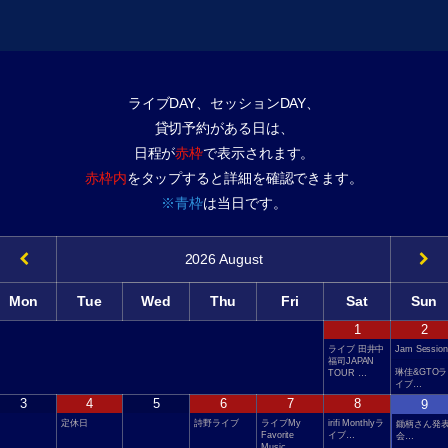
ライブDAY、セッションDAY、
貸切予約がある日は、
日程が
赤枠
で表示されます。
赤枠内
をタップすると詳細を確認できます。
※青枠
は当日です。
2026
August
Mon
Tue
Wed
Thu
Fri
Sat
Sun
1
2
ライブ 田井中
Jam Session
福司JAPAN
琳佳&GTOラ
TOUR …
イブ…
3
4
5
6
7
8
9
定休日
詩野ライブ
ライブMy
irifi Monthlyラ
鋤柄さん発
Favorite
イブ…
会…
Music…