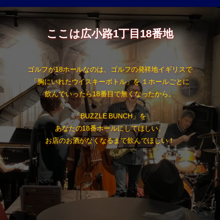
ここは広小路1丁目18番地
ゴルフが18ホールなのは、ゴルフの発祥地イギリスで
「胸にいれたウイスキーボトル」を １ホールごとに
飲んでいったら18番目で無くなったから。
「BUZZLE BUNCH」を
あなたの18番ホールにしてほしい。
お店のお酒がなくなるまで飲んでほしい！