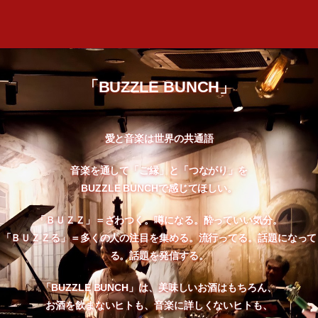
「BUZZLE BUNCH」
愛と音楽は世界の共通語
音楽を通して「ご縁」と「つながり」を
BUZZLE BUNCHで感じてほしい。
「ＢＵＺＺ」＝ざわつく。噂になる。酔っていい気分。
「ＢＵＺＺる」＝多くの人の注目を集める。流行ってる。話題になって
る。話題を発信する。
「BUZZLE BUNCH」は、美味しいお酒はもちろん、
お酒を飲まないヒトも、音楽に詳しくないヒトも、